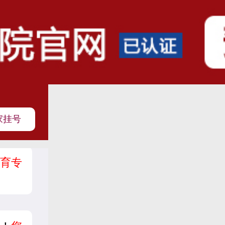
家挂号
育专
？