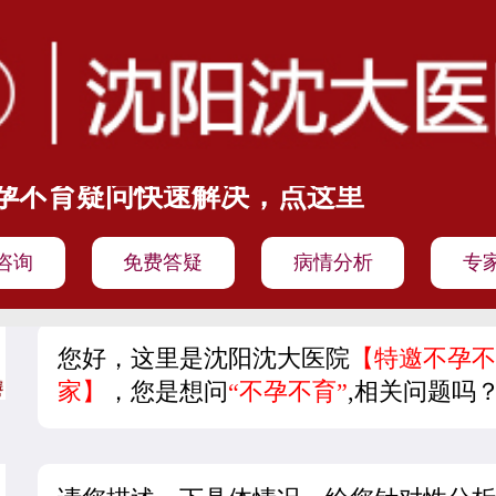
孕不育疑问快速解决，点这里
咨询
免费答疑
病情分析
专
您好，这里是沈阳沈大医院
【特邀不孕不
家】
，您是想问
“不孕不育”
,相关问题吗