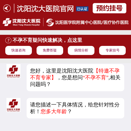
不孕不育疑问快速解决，点这里
快速咨询
免费答疑
病情分析
专家挂号
您好，这里是沈阳沈大医院
【特邀不孕
不育专家】
，您是想问
“不孕不育”
,相关
问题吗？
请您描述一下具体情况，给您针对性分
析！
您多大年龄
？