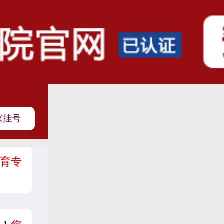
家挂号
育专
？