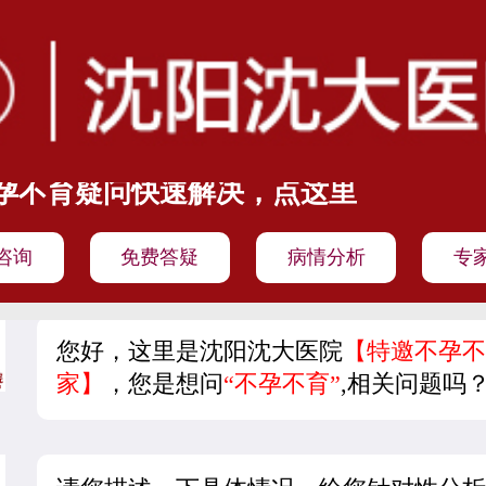
孕不育疑问快速解决，点这里
咨询
免费答疑
病情分析
专
您好，这里是沈阳沈大医院
【特邀不孕不
家】
，您是想问
“不孕不育”
,相关问题吗