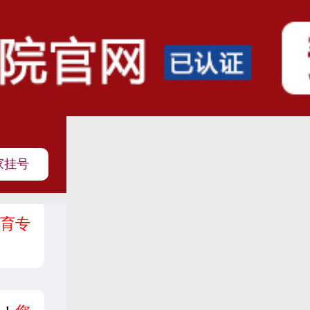
家挂号
育专
？