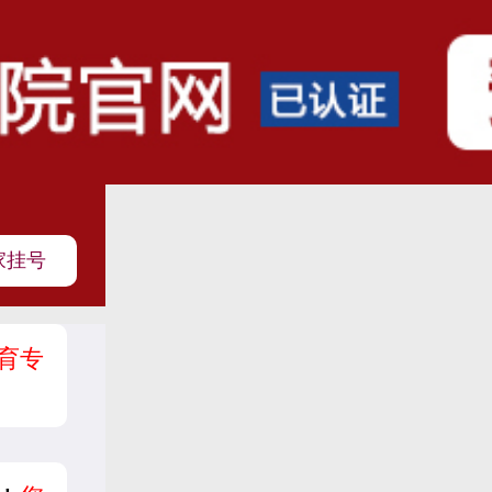
家挂号
育专
？