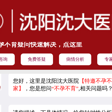
孕不育疑问快速解决，点这里
咨询
免费答疑
病情分析
专
您好，这里是沈阳沈大医院
【特邀不孕不
家】
，您是想问
“不孕不育”
,相关问题吗