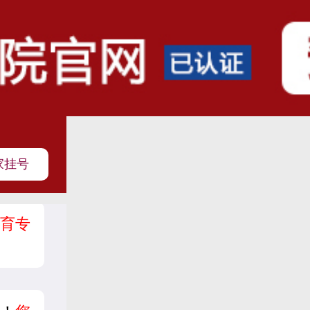
家挂号
育专
？