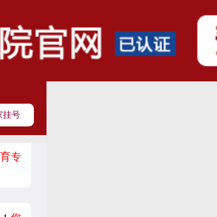
家挂号
育专
？