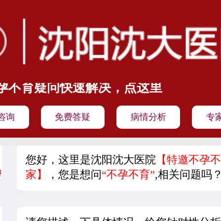
孕不育疑问快速解决，点这里
咨询
免费答疑
病情分析
专
您好，这里是沈阳沈大医院
【特邀不孕不
家】
，您是想问
“不孕不育”
,相关问题吗